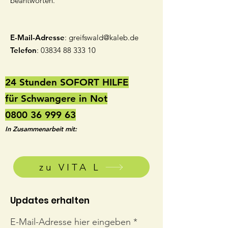
beantworten.
E-Mail-Adresse
:
greifswald@kaleb.de
Telefon
:
03834 88 333 10
24 Stunden SOFORT HILFE
für Schwangere in Not
0800 36 999 63
In Zusammenarbeit mit:
zu VITA L
Updates erhalten
E-Mail-Adresse hier eingeben