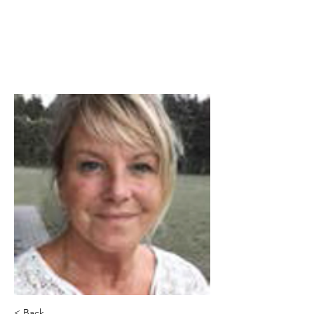
KALEB e.V.
Spenden
< Back