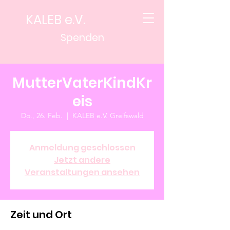
KALEB e.V.
Spenden
MutterVaterKindKr
eis
Do., 26. Feb.
  |  
KALEB e.V. Greifswald
Anmeldung geschlossen
Jetzt andere
Veranstaltungen ansehen
Zeit und Ort