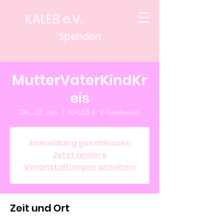
KALEB e.V.
Spenden
MutterVaterKindKr
eis
Do., 22. Jan.
  |  
KALEB e. V. Greifswald
Anmeldung geschlossen
Jetzt andere
Veranstaltungen ansehen
Zeit und Ort