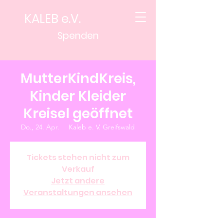
KALEB e.V.
Spenden
MutterKindKreis,
Kinder Kleider
Kreisel geöffnet
Do., 24. Apr.
  |  
Kaleb e. V. Greifswald
Tickets stehen nicht zum
Verkauf
Jetzt andere
Veranstaltungen ansehen