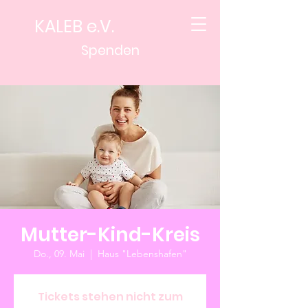
KALEB e.V.
Spenden
Mutter-Kind-Kreis
Do., 09. Mai
  |  
Haus "Lebenshafen"
Tickets stehen nicht zum