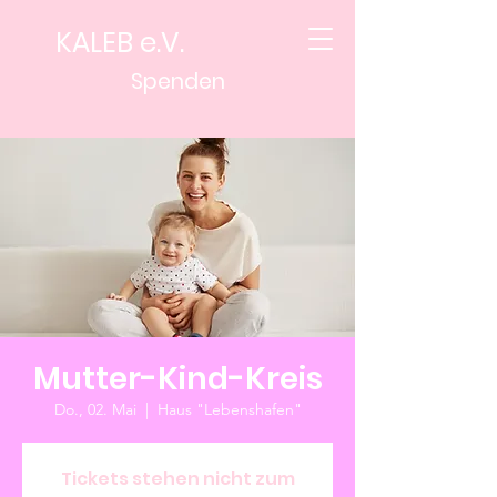
KALEB e.V.
Spenden
Mutter-Kind-Kreis
Do., 02. Mai
  |  
Haus "Lebenshafen"
Tickets stehen nicht zum