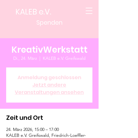
KALEB e.V.
Spenden
KreativWerkstatt
Di., 24. März
  |  
KALEB e.V. Greifswald
Anmeldung geschlossen
Jetzt andere
Veranstaltungen ansehen
Zeit und Ort
24. März 2026, 15:00 – 17:00
KALEB e.V. Greifswald, Friedrich-Loeffler-