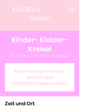
KALEB e.V.
Spenden
Kinder- Kleider-
Kreisel
Di., 14. Apr.
  |  
KALEB e.V. Greifswald
Anmeldung geschlossen
Jetzt andere
Veranstaltungen ansehen
Zeit und Ort