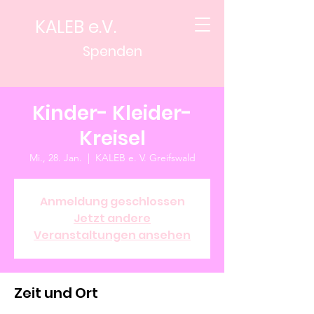
KALEB e.V.
Spenden
Kinder- Kleider-
Kreisel
Mi., 28. Jan.
  |  
KALEB e. V. Greifswald
Anmeldung geschlossen
Jetzt andere
Veranstaltungen ansehen
Zeit und Ort