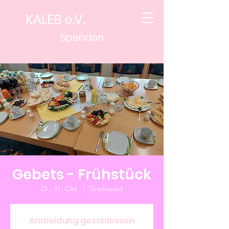
KALEB e.V.
Spenden
Gebets - Frühstück
Di., 31. Okt.
  |  
Greifswald
Anmeldung geschlossen