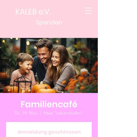
KALEB e.V.
Spenden
Familiencafé
Di., 19. Nov.
  |  
Haus "Lebenshafen"
Anmeldung geschlossen