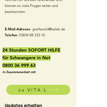
können so viele Fragen teilen und
beantworten.
E-Mail-Adresse
:
greifswald@kaleb.de
Telefon
:
03834 88 333 10
24 Stunden SOFORT HILFE
für Schwangere in Not
0800 36 999 63
In Zusammenarbeit mit:
zu VITA L
Updates erhalten