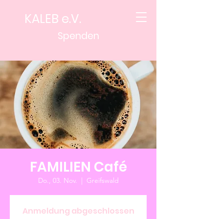
KALEB e.V.
Spenden
FAMILIEN Café
Do., 03. Nov.
  |  
Greifswald
Anmeldung abgeschlossen