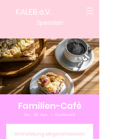
KALEB e.V.
Spenden
Familien-Café
Do., 20. Apr.
  |  
Greifswald
Anmeldung abgeschlossen