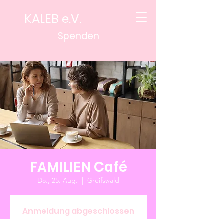
KALEB e.V.
Spenden
FAMILIEN Café
Do., 25. Aug.
  |  
Greifswald
Anmeldung abgeschlossen