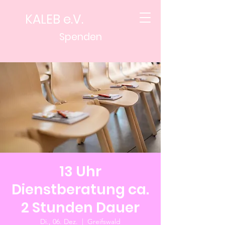
KALEB e.V.
Spenden
13 Uhr
Dienstberatung ca.
2 Stunden Dauer
Di., 06. Dez.
  |  
Greifswald