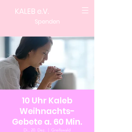
KALEB e.V.
Spenden
10 Uhr Kaleb
Weihnachts-
Gebete a. 60 Min.
Di., 20. Dez.
  |  
Greifswald