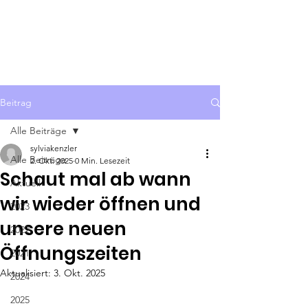
KALEB e.V.
Spenden
Beitrag
Alle Beiträge
sylviakenzler
Alle Beiträge
2. Okt. 2025
0 Min. Lesezeit
Schaut mal ab wann
Aktuell
wir wieder öffnen und
2023
unsere neuen
2022
Öffnungszeiten
2021
Aktualisiert:
3. Okt. 2025
2024
2025