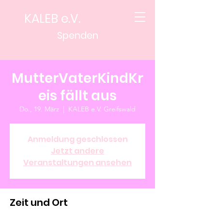
KALEB e.V.
Spenden
MutterVaterKindKr
eis fällt aus
Do., 19. März
  |  
KALEB e.V. Greifswald
Anmeldung geschlossen
Jetzt andere
Veranstaltungen ansehen
Zeit und Ort